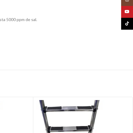
YouT
asta 5000 ppm de sal.
TikTo