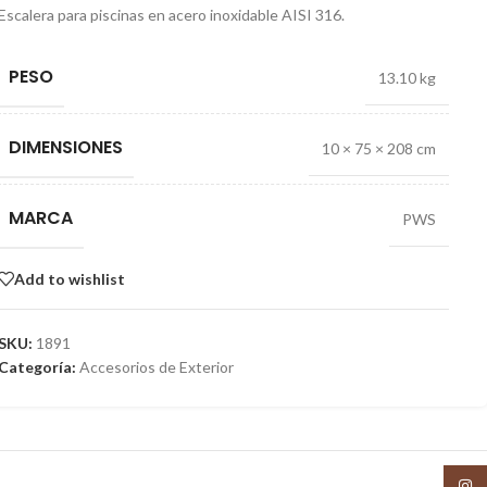
Escalera para piscinas en acero inoxidable AISI 316.
PESO
13.10 kg
DIMENSIONES
10 × 75 × 208 cm
MARCA
PWS
Add to wishlist
SKU:
1891
Categoría:
Accesorios de Exterior
Insta