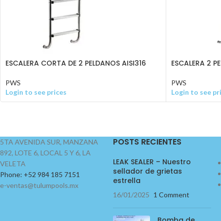
ESCALERA CORTA DE 2 PELDANOS AISI316
ESCALERA 2 P
PWS
PWS
Login to see prices
Login to see pr
POSTS RECIENTES
5TA AVENIDA SUR, MANZANA
892, LOTE 6, LOCAL 5 Y 6, LA
LEAK SEALER – Nuestro
VELETA
sellador de grietas
Phone: +52 984 185 7151
estrella
e-ventas@tulumpools.mx
16/01/2025
1 Comment
Bomba de