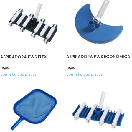
ASPIRADORA PWS ECONÓMICA
ASPIRADORA PWS FLEX
OVALADA C/CEPILLO
REFORZADA 14″ C/RUEDAS Y
PASADOR ACERO
PWS
PWS
Login to see prices
Login to see prices