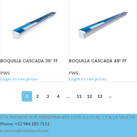
BOQUILLA CASCADA 36″ FF
BOQUILLA CASCADA 48″ FF
PWS
PWS
Login to see prices
Login to see prices
1
2
3
4
…
11
12
13
→
5TA AVENIDA SUR, MANZANA 892, LOTE 6, LOCAL 5 Y 6, LA VELETA
Phone: +52 984 185 7151
e-ventas@tulumpools.mx