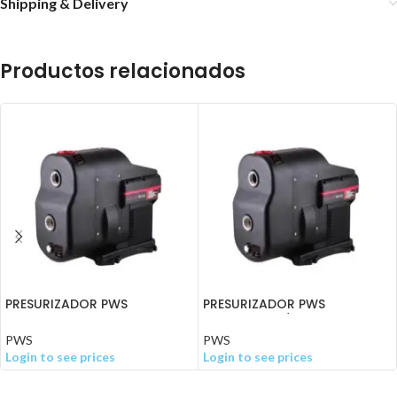
Shipping & Delivery
Productos relacionados
PRESURIZADOR PWS
PRESURIZADOR PWS
INTELIPUMP 1.6HP 220V
INTELIPUMP 3/4HP 127V
C/VARIADOR
C/VARIADOR
PWS
PWS
Login to see prices
Login to see prices