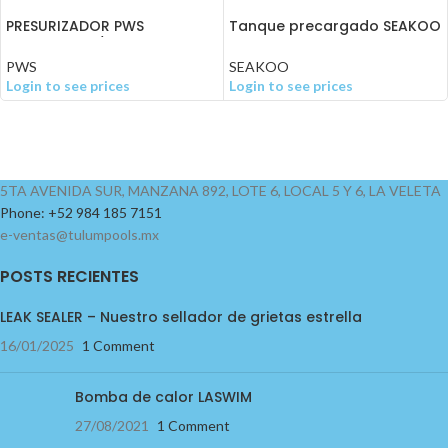
PRESURIZADOR PWS
Tanque precargado SEAKOO
INTELIPUMP 3/4HP 127V
100L
C/VARIADOR
PWS
SEAKOO
Login to see prices
Login to see prices
5TA AVENIDA SUR, MANZANA 892, LOTE 6, LOCAL 5 Y 6, LA VELETA
Phone: +52 984 185 7151
e-ventas@tulumpools.mx
POSTS RECIENTES
LEAK SEALER – Nuestro sellador de grietas estrella
16/01/2025
1 Comment
Bomba de calor LASWIM
27/08/2021
1 Comment