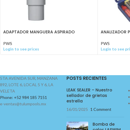
ADAPTADOR MANGUERA ASPIRADO
ANALIZADOR P
PWS
PWS
Login to see prices
Login to see pr
POSTS RECIENTES
5TA AVENIDA SUR, MANZANA
892, LOTE 6, LOCAL 5 Y 6, LA
LEAK SEALER – Nuestro
VELETA
sellador de grietas
Phone: +52 984 185 7151
estrella
e-ventas@tulumpools.mx
16/01/2025
1 Comment
Bomba de
calor LASWIM