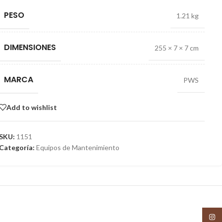
PESO
1.21 kg
DIMENSIONES
255 × 7 × 7 cm
MARCA
PWS
Add to wishlist
SKU:
1151
Categoría:
Equipos de Mantenimiento
Insta