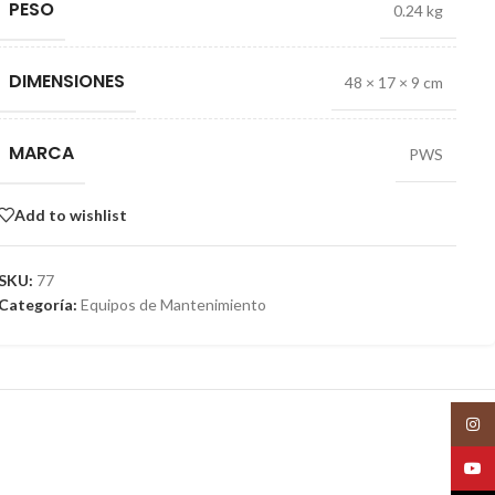
PESO
0.24 kg
DIMENSIONES
48 × 17 × 9 cm
MARCA
PWS
Add to wishlist
SKU:
77
Categoría:
Equipos de Mantenimiento
Insta
YouT