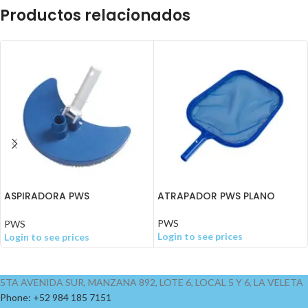
Productos relacionados
ASPIRADORA PWS
ATRAPADOR PWS PLANO
ECONÓMICA OVALADA
C/CEPILLO
PWS
PWS
Login to see prices
Login to see prices
5TA AVENIDA SUR, MANZANA 892, LOTE 6, LOCAL 5 Y 6, LA VELETA
Phone: +52 984 185 7151