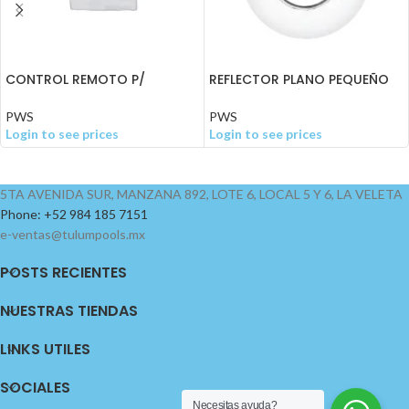
CONTROL REMOTO P/
REFLECTOR PLANO PEQUEÑO
REFLECTORES >24W
RF BLANCO CÁLIDO LED 3W
PWS
PWS
Login to see prices
Login to see prices
5TA AVENIDA SUR, MANZANA 892, LOTE 6, LOCAL 5 Y 6, LA VELETA
Phone: +52 984 185 7151
e-ventas@tulumpools.mx
POSTS RECIENTES
NUESTRAS TIENDAS
LINKS UTILES
SOCIALES
Necesitas ayuda?