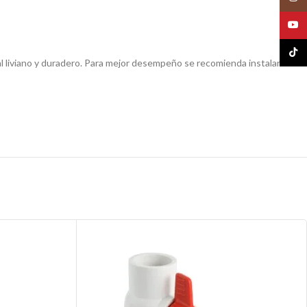
YouT
TikTo
ial liviano y duradero. Para mejor desempeño se recomienda instalarse de