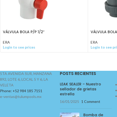
VÁLVULA BOLA P/P 1/2″
VÁLVULA BOLA 
ERA
ERA
Login to see prices
Login to see pr
POSTS RECIENTES
5TA AVENIDA SUR, MANZANA
892, LOTE 6, LOCAL 5 Y 6, LA
LEAK SEALER – Nuestro
VELETA
sellador de grietas
Phone: +52 984 185 7151
estrella
e-ventas@tulumpools.mx
16/01/2025
1 Comment
Bomba de