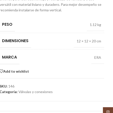
versátil con material liviano y duradero. Para mejor desempeño se
recomienda instalarse de forma vertical.
PESO
1.12 kg
DIMENSIONES
12 × 12 × 20 cm
MARCA
ERA
Add to wishlist
SKU:
146
Categoría:
Válvulas y conexiones
Insta