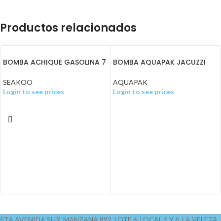
Productos relacionados
BOMBA ACHIQUE GASOLINA 7
BOMBA AQUAPAK JACUZZI
HP 3″
VENUS 2 HP 115V
SEAKOO
AQUAPAK
Login to see prices
Login to see prices
5TA AVENIDA SUR, MANZANA 892, LOTE 6, LOCAL 5 Y 6, LA VELETA